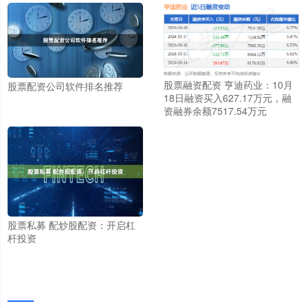
股票融资配资 亨迪药业：10月
股票配资公司软件排名推荐
18日融资买入627.17万元，融
资融券余额7517.54万元
股票私募 配炒股配资：开启杠
杆投资