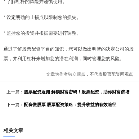
* 了解杠杆的风险并谨慎使用。
* 设定明确的止损点以限制您的损失。
* 监控您的投资并根据需要进行调整。
通过了解股票配资平台的知识，您可以做出明智的决定公司的股
票，并利用杠杆来增加您的潜在利润，同时管理您的风险。
文章为作者独立观点，不代表股票配资网观点
上一篇：
股票配资返佣 解锁财富密码！股票配资，助你财富倍增
下一篇：
配资做股票 股票配资策略：提升收益的有效途径
相关文章