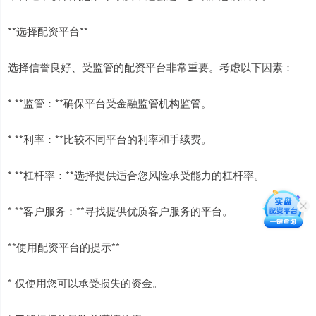
**选择配资平台**
选择信誉良好、受监管的配资平台非常重要。考虑以下因素：
* **监管：**确保平台受金融监管机构监管。
* **利率：**比较不同平台的利率和手续费。
* **杠杆率：**选择提供适合您风险承受能力的杠杆率。
* **客户服务：**寻找提供优质客户服务的平台。
**使用配资平台的提示**
* 仅使用您可以承受损失的资金。