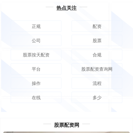
热点关注
正规
配资
公司
股票
股票按天配资
合规
平台
股票配资查询网
操作
流程
在线
多少
股票配资网