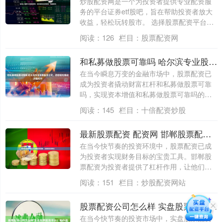
炒股配资网是一个为投资者提供专业配资服
务的平台证券etf股吧，旨在帮助投资者放大
收益，轻松玩转股市。 选择股票配资平台
时....
阅读：
126
栏目：
股票配资网
和私募做股票可靠吗 哈尔滨专业股票配资公司，助您轻松撬动财富杠杆
在当今瞬息万变的金融市场中，股票配资已
成为投资者撬动财富杠杆和私募做股票可靠
吗，实现资本增值和私募做股票可靠吗的有
效工具....
阅读：
145
栏目：
十倍配资炒股
最新股票配资 配资网 邯郸股票配资：助您投资更轻松
在当今快节奏的投资环境中，股票配资已成
为投资者实现财务目标的宝贵工具。邯郸股
票配资为投资者提供了杠杆作用，让他们能
够放大....
阅读：
151
栏目：
炒股配资网站
股票配资公司怎么样 实盘股票配资平台：助你资金倍增，投资无忧
在当今快节奏的投资市场中，实盘股票配资