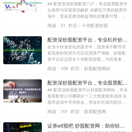
## 配资资深炒股配资门户：专业股票配资平
台推荐与深度资讯解析 在瞬息万变的股票市
场中，资金是推动收益增长的重要引擎。
对....
阅读：
51
栏目：
十倍配资炒股
配资深炒股配资平台，专业杠杆炒股，助您稳健盈利！
在当今快速变化的股市中，投资者不断寻求
更高效的投资方式以实现资产增值。炒股配
资平台应运而生十倍配资炒股，为投资者提
供了利....
阅读：
109
栏目：
炒股配资网站
配资深炒股配资平台，专业股票配资公司哪家好？
## 配资深炒股配资平台炒股配资网站，专业
股票配资公司哪家好？三大维度精准选择 在
股市波动中寻求机会，资金杠杆成为部分
投....
阅读：
101
栏目：
股票配资网
证券etf股吧 炒股配资网：助你轻松玩转股市，稳健获利