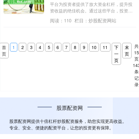
平台为投资者提供了放大资金杠杆，提升投
资收益的绝佳机会。通过这些平台，投资者
可以借....
阅读：
110
栏目：
炒股配资网站
共
首
1
2
3
4
5
6
7
8
9
10
11
下
末
1
页
一
页
页
页
14
条
记
录
股票配资网
股票配资网提供十倍杠杆炒股配资服务，助您实现更高收益。
专业、安全、便捷的配资平台，让您的投资更有保障。